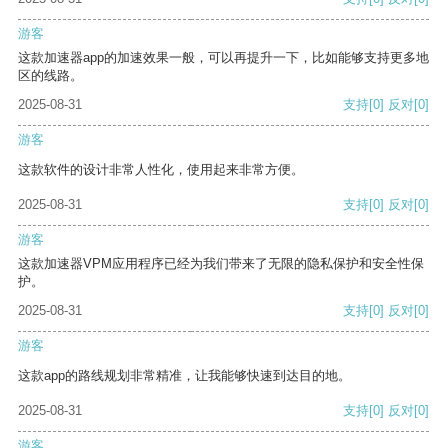
游客
这款加速器app的加速效果一般，可以再提升一下，比如能够支持更多地
区的线路。
2025-08-31
支持
[0]
反对
[0]
游客
这款软件的设计非常人性化，使用起来非常方便。
2025-08-31
支持
[0]
反对
[0]
游客
这款加速器VPM应用程序已经为我们带来了无限的隐私保护和安全性保
护。
2025-08-31
支持
[0]
反对
[0]
游客
这款app的路线规划非常精准，让我能够快速到达目的地。
2025-08-31
支持
[0]
反对
[0]
游客