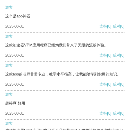
游客
这个是app神器
2025-08-31
支持
[0]
反对
[0]
游客
这款加速器VPM应用程序已经为我们带来了无限的流畅体验。
2025-08-31
支持
[0]
反对
[0]
游客
这款app的老师非常专业，教学水平很高，让我能够学到实用的知识。
2025-08-31
支持
[0]
反对
[0]
游客
超棒啊 好用
2025-08-31
支持
[0]
反对
[0]
游客