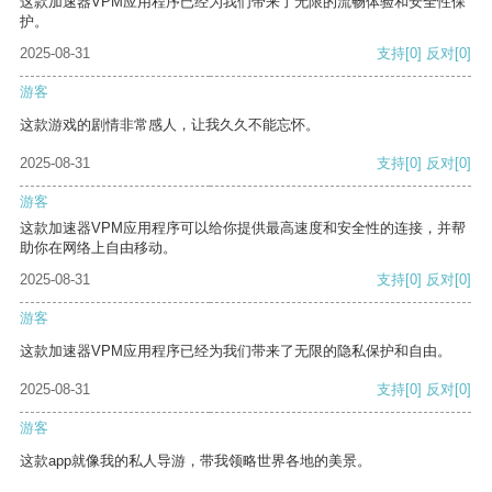
这款加速器VPM应用程序已经为我们带来了无限的流畅体验和安全性保
护。
2025-08-31
支持
[0]
反对
[0]
游客
这款游戏的剧情非常感人，让我久久不能忘怀。
2025-08-31
支持
[0]
反对
[0]
游客
这款加速器VPM应用程序可以给你提供最高速度和安全性的连接，并帮
助你在网络上自由移动。
2025-08-31
支持
[0]
反对
[0]
游客
这款加速器VPM应用程序已经为我们带来了无限的隐私保护和自由。
2025-08-31
支持
[0]
反对
[0]
游客
这款app就像我的私人导游，带我领略世界各地的美景。