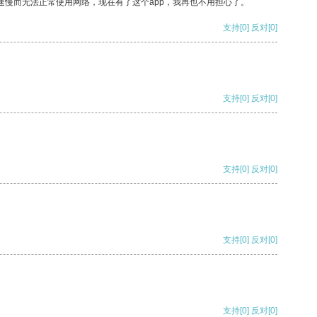
速慢而无法正常使用网络，现在有了这个app，我再也不用担心了。
支持
[0]
反对
[0]
支持
[0]
反对
[0]
支持
[0]
反对
[0]
支持
[0]
反对
[0]
支持
[0]
反对
[0]