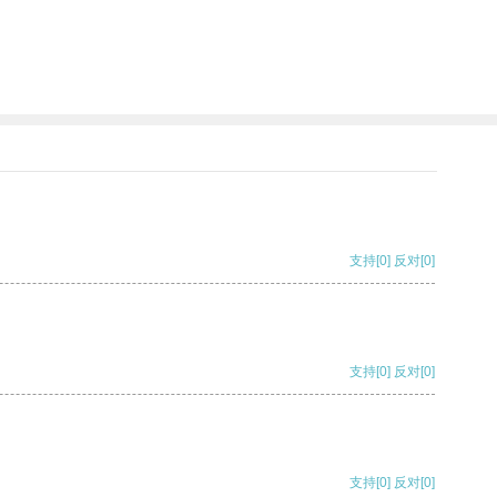
支持
[0]
反对
[0]
支持
[0]
反对
[0]
支持
[0]
反对
[0]