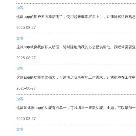
游客
这款app的用户界面简洁明了，使用起来非常容易上手，让我能够快速熟悉
2025-08-27
游客
这款app就像我的私人助理，随时随地为我的办公提供帮助。我经常需要查
2025-08-27
游客
这款app的功能非常强大，可以满足我所有的工作需求，让我能够在工作
2025-08-27
游客
这款加速器app的功能有点单一，可以增加一些新功能。比如，可以增加
2025-08-27
游客