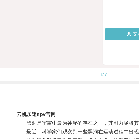
安
简介
云帆加速npv官网
黑洞是宇宙中最为神秘的存在之一，其引力场极其
最近，科学家们观察到一些黑洞在运动过程中出现