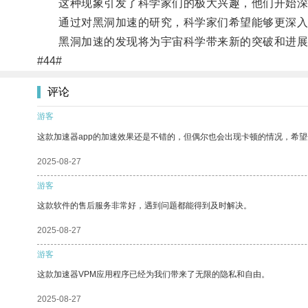
这种现象引发了科学家们的极大兴趣，他们开始深
通过对黑洞加速的研究，科学家们希望能够更深入
黑洞加速的发现将为宇宙科学带来新的突破和进展
#44#
评论
游客
这款加速器app的加速效果还是不错的，但偶尔也会出现卡顿的情况，希
2025-08-27
游客
这款软件的售后服务非常好，遇到问题都能得到及时解决。
2025-08-27
游客
这款加速器VPM应用程序已经为我们带来了无限的隐私和自由。
2025-08-27