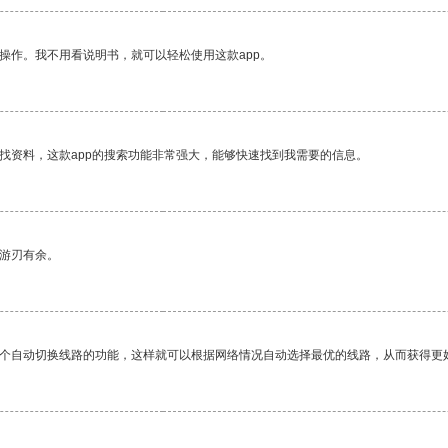
操作。我不用看说明书，就可以轻松使用这款app。
找资料，这款app的搜索功能非常强大，能够快速找到我需要的信息。
中游刃有余。
一个自动切换线路的功能，这样就可以根据网络情况自动选择最优的线路，从而获得更