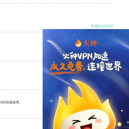
支持
[0]
反对
[0]
支持
[0]
反对
[0]
支持
[0]
反对
[0]
好的加速效果。
支持
[0]
反对
[0]