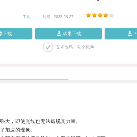
工具
|
时间：2025-08-27
|
卓下载
苹果下载
安卓市场，安全绿色
强大，即使光线也无法逃脱其力量。
了加速的现象。