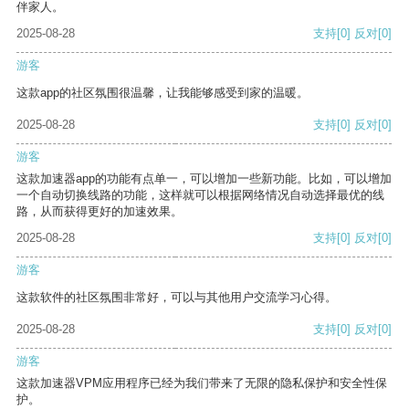
伴家人。
2025-08-28
支持
[0]
反对
[0]
游客
这款app的社区氛围很温馨，让我能够感受到家的温暖。
2025-08-28
支持
[0]
反对
[0]
游客
这款加速器app的功能有点单一，可以增加一些新功能。比如，可以增加
一个自动切换线路的功能，这样就可以根据网络情况自动选择最优的线
路，从而获得更好的加速效果。
2025-08-28
支持
[0]
反对
[0]
游客
这款软件的社区氛围非常好，可以与其他用户交流学习心得。
2025-08-28
支持
[0]
反对
[0]
游客
这款加速器VPM应用程序已经为我们带来了无限的隐私保护和安全性保
护。