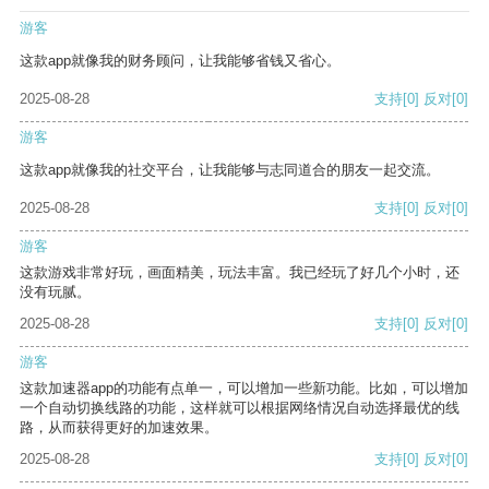
游客
这款app就像我的财务顾问，让我能够省钱又省心。
2025-08-28
支持
[0]
反对
[0]
游客
这款app就像我的社交平台，让我能够与志同道合的朋友一起交流。
2025-08-28
支持
[0]
反对
[0]
游客
这款游戏非常好玩，画面精美，玩法丰富。我已经玩了好几个小时，还
没有玩腻。
2025-08-28
支持
[0]
反对
[0]
游客
这款加速器app的功能有点单一，可以增加一些新功能。比如，可以增加
一个自动切换线路的功能，这样就可以根据网络情况自动选择最优的线
路，从而获得更好的加速效果。
2025-08-28
支持
[0]
反对
[0]