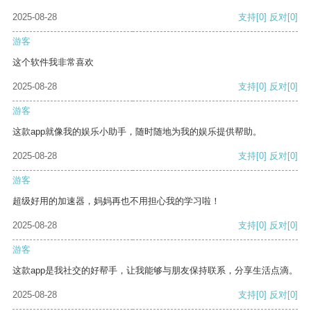
2025-08-28
支持
[0]
反对
[0]
游客
这个软件我非常喜欢
2025-08-28
支持
[0]
反对
[0]
游客
这款app就像我的娱乐小助手，随时随地为我的娱乐提供帮助。
2025-08-28
支持
[0]
反对
[0]
游客
超级好用的加速器，妈妈再也不用担心我的学习啦！
2025-08-28
支持
[0]
反对
[0]
游客
这款app是我社交的好帮手，让我能够与朋友保持联系，分享生活点滴。
2025-08-28
支持
[0]
反对
[0]